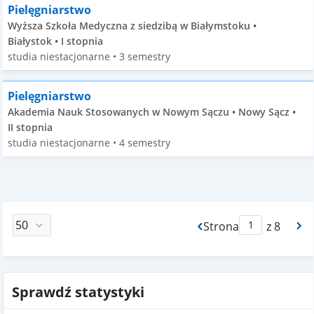
Pielęgniarstwo
Wyższa Szkoła Medyczna z siedzibą w Białymstoku •
Białystok • I stopnia
studia niestacjonarne • 3 semestry
Pielęgniarstwo
Akademia Nauk Stosowanych w Nowym Sączu • Nowy Sącz •
II stopnia
studia niestacjonarne • 4 semestry
Strona
z 8
Max Strona Paginacj
Sprawdź statystyki