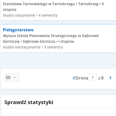
Stanisława Tarnowskiego w Tarnobrzegu • Tarnobrzeg • II
stopnia
studia stacjonarne • 4 semestry
Pielęgniarstwo
Wyższa Szkoła Planowania Strategicznego w Dąbrowie
Górniczej • Dąbrowa Górnicza • I stopnia
studia niestacjonarne • 3 semestry
Strona
z 8
Max Strona Paginacj
Sprawdź statystyki