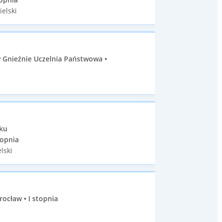
ielski
 Gnieźnie Uczelnia Państwowa •
sku
topnia
lski
ocław • I stopnia