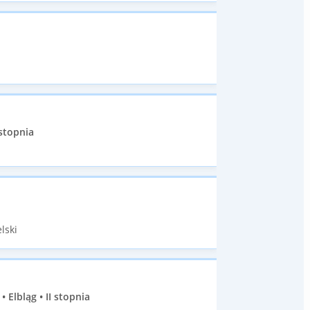
stopnia
lski
lbląg • II stopnia