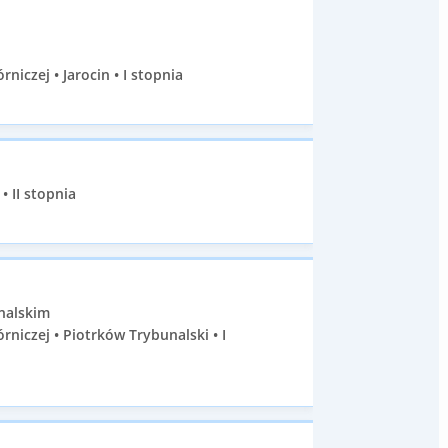
iczej • Jarocin • I stopnia
 II stopnia
nalskim
iczej • Piotrków Trybunalski • I