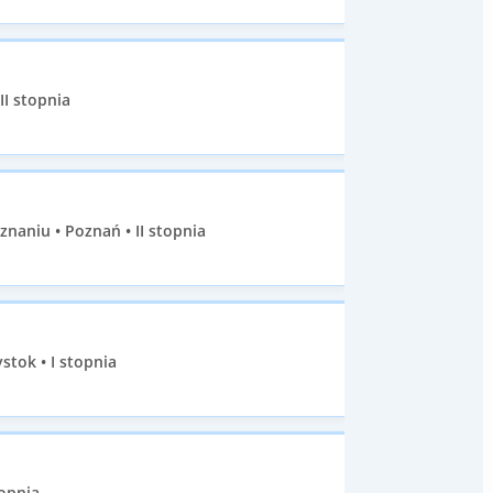
II stopnia
aniu • Poznań • II stopnia
stok • I stopnia
opnia