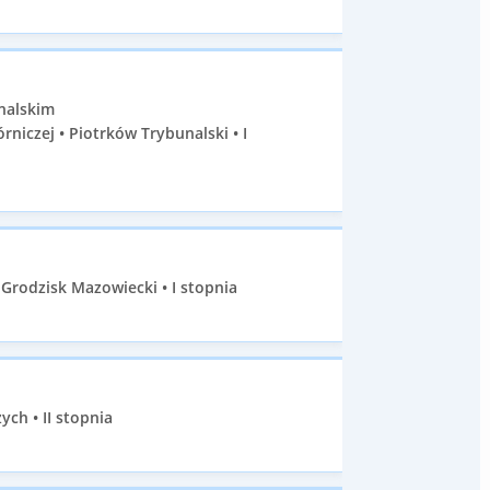
nalskim
iczej • Piotrków Trybunalski • I
Grodzisk Mazowiecki • I stopnia
ch • II stopnia