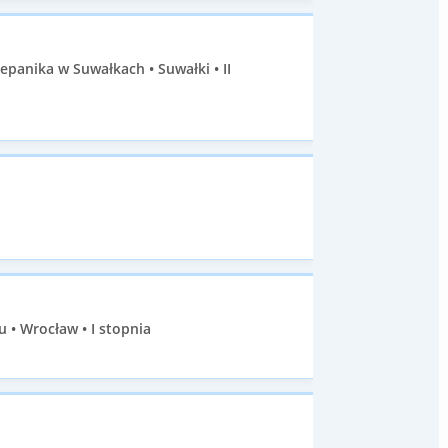
panika w Suwałkach • Suwałki • II
 • Wrocław • I stopnia