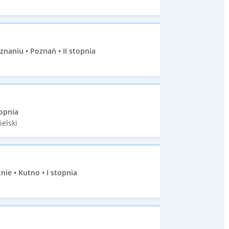
aniu • Poznań • II stopnia
opnia
ielski
e • Kutno • I stopnia