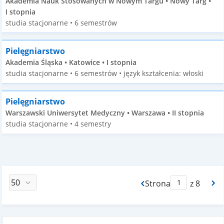
Akademia Nauk Stosowanych w Nowym Targu • Nowy Targ •
I stopnia
studia stacjonarne • 6 semestrów
Pielęgniarstwo
Akademia Śląska • Katowice • I stopnia
studia stacjonarne • 6 semestrów • język kształcenia: włoski
Pielęgniarstwo
Warszawski Uniwersytet Medyczny • Warszawa • II stopnia
studia stacjonarne • 4 semestry
Strona
z 8
Max Strona Paginacj