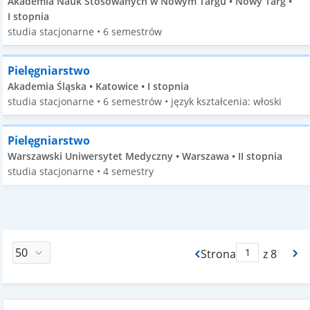
Akademia Nauk Stosowanych w Nowym Targu • Nowy Targ •
I stopnia
studia stacjonarne • 6 semestrów
Pielęgniarstwo
Akademia Śląska • Katowice • I stopnia
studia stacjonarne • 6 semestrów • język kształcenia: włoski
Pielęgniarstwo
Warszawski Uniwersytet Medyczny • Warszawa • II stopnia
studia stacjonarne • 4 semestry
Strona
z 8
Max Strona Paginacj