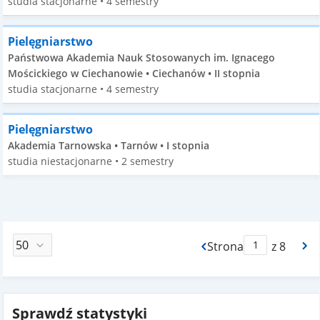
studia stacjonarne • 4 semestry
Pielęgniarstwo
Państwowa Akademia Nauk Stosowanych im. Ignacego
Mościckiego w Ciechanowie • Ciechanów • II stopnia
studia stacjonarne • 4 semestry
Pielęgniarstwo
Akademia Tarnowska • Tarnów • I stopnia
studia niestacjonarne • 2 semestry
Strona
z 8
Max Strona Paginacj
Sprawdź statystyki