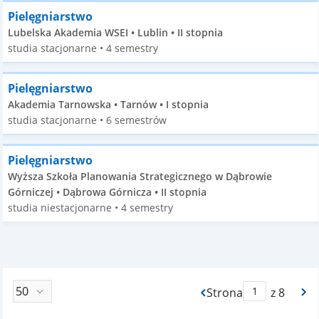
Pielęgniarstwo
Lubelska Akademia WSEI • Lublin • II stopnia
studia stacjonarne • 4 semestry
Pielęgniarstwo
Akademia Tarnowska • Tarnów • I stopnia
studia stacjonarne • 6 semestrów
Pielęgniarstwo
Wyższa Szkoła Planowania Strategicznego w Dąbrowie
Górniczej • Dąbrowa Górnicza • II stopnia
studia niestacjonarne • 4 semestry
Strona
z 8
Max Strona Paginacj