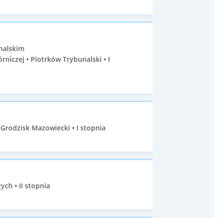
nalskim
iczej • Piotrków Trybunalski • I
Grodzisk Mazowiecki • I stopnia
ch • II stopnia