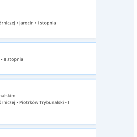
iczej • Jarocin • I stopnia
 II stopnia
nalskim
iczej • Piotrków Trybunalski • I