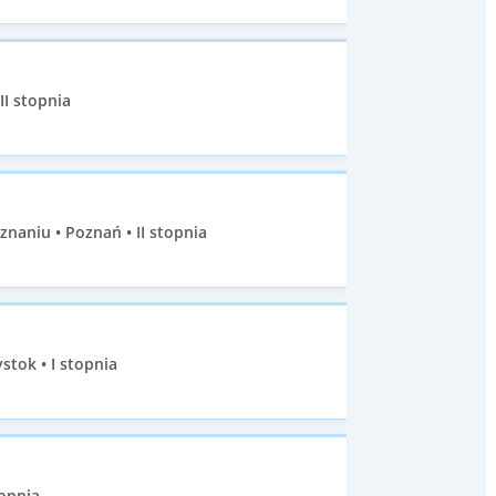
II stopnia
aniu • Poznań • II stopnia
stok • I stopnia
opnia