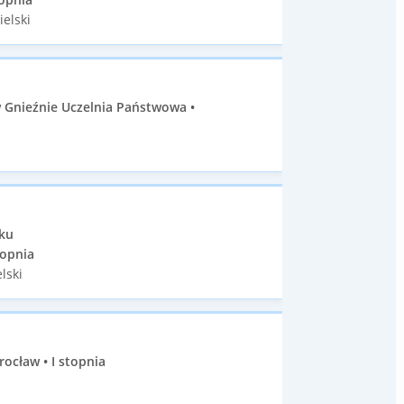
ielski
 Gnieźnie Uczelnia Państwowa •
sku
topnia
lski
ocław • I stopnia