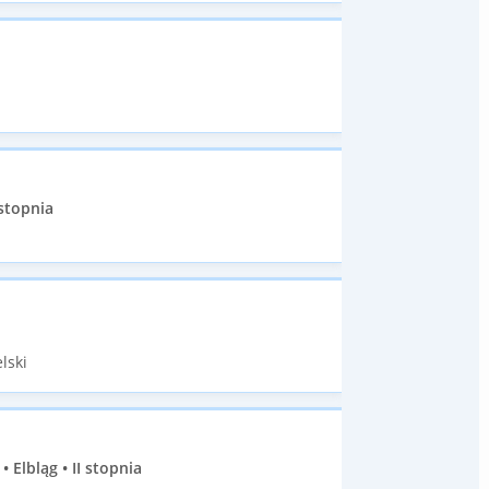
stopnia
lski
lbląg • II stopnia