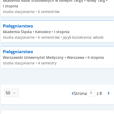
Akademia Nauk Stosowanych w Nowym Targu • Nowy Targ •
I stopnia
studia stacjonarne • 6 semestrów
Pielęgniarstwo
Akademia Śląska • Katowice • I stopnia
studia stacjonarne • 6 semestrów • język kształcenia: włoski
Pielęgniarstwo
Warszawski Uniwersytet Medyczny • Warszawa • II stopnia
studia stacjonarne • 4 semestry
Strona
z 8
Max Strona Paginacj