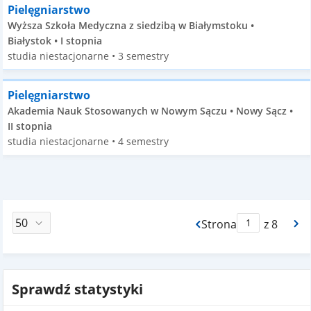
Pielęgniarstwo
Wyższa Szkoła Medyczna z siedzibą w Białymstoku •
Białystok • I stopnia
studia niestacjonarne • 3 semestry
Pielęgniarstwo
Akademia Nauk Stosowanych w Nowym Sączu • Nowy Sącz •
II stopnia
studia niestacjonarne • 4 semestry
Strona
z 8
Max Strona Paginacj
Sprawdź statystyki