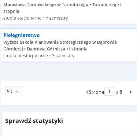
Stanisława Tarnowskiego w Tarnobrzegu • Tarnobrzeg • II
stopnia
studia stacjonarne • 4 semestry
Pielęgniarstwo
Wyższa Szkoła Planowania Strategicznego w Dąbrowie
Górniczej • Dąbrowa Górnicza • I stopnia
studia niestacjonarne • 3 semestry
Strona
z 8
Max Strona Paginacj
Sprawdź statystyki