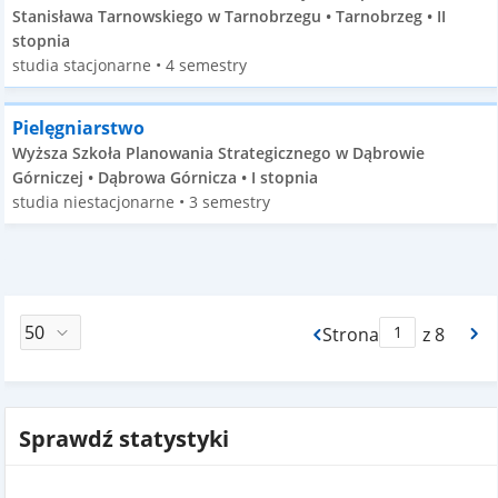
Stanisława Tarnowskiego w Tarnobrzegu • Tarnobrzeg • II
stopnia
studia stacjonarne • 4 semestry
Pielęgniarstwo
Wyższa Szkoła Planowania Strategicznego w Dąbrowie
Górniczej • Dąbrowa Górnicza • I stopnia
studia niestacjonarne • 3 semestry
Strona
z 8
Max Strona Paginacj
Sprawdź statystyki