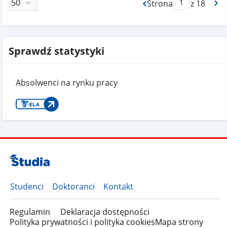
Strona
z 18
Max Strona Paginacj
Sprawdź statystyki
Absolwenci na rynku pracy
Studenci
Doktoranci
Kontakt
Regulamin
Deklaracja dostępności
Polityka prywatności i polityka cookies
Mapa strony