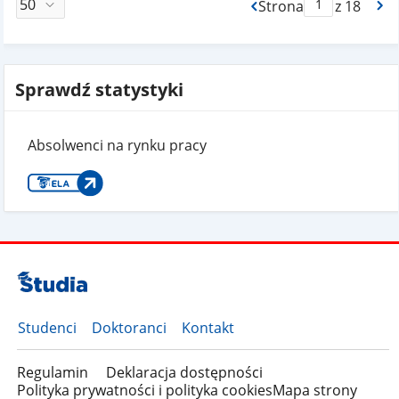
Strona
z 18
Max Strona Paginacj
Sprawdź statystyki
Absolwenci na rynku pracy
Studenci
Doktoranci
Kontakt
Regulamin
Deklaracja dostępności
Polityka prywatności i polityka cookies
Mapa strony