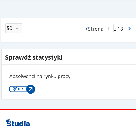
Strona
z 18
Max Strona Paginacj
Sprawdź statystyki
Absolwenci na rynku pracy