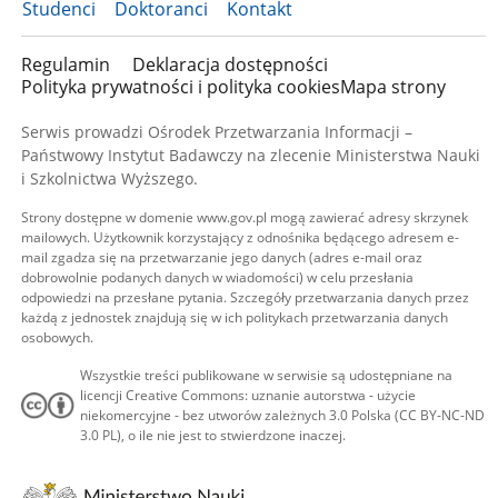
Studenci
Doktoranci
Kontakt
Regulamin
Deklaracja dostępności
Polityka prywatności i polityka cookies
Mapa strony
Serwis prowadzi Ośrodek Przetwarzania Informacji –
Państwowy Instytut Badawczy na zlecenie Ministerstwa Nauki
i Szkolnictwa Wyższego.
Strony dostępne w domenie www.gov.pl mogą zawierać adresy skrzynek
mailowych. Użytkownik korzystający z odnośnika będącego adresem e-
mail zgadza się na przetwarzanie jego danych (adres e-mail oraz
dobrowolnie podanych danych w wiadomości) w celu przesłania
odpowiedzi na przesłane pytania. Szczegóły przetwarzania danych przez
każdą z jednostek znajdują się w ich politykach przetwarzania danych
osobowych.
Wszystkie treści publikowane w serwisie są udostępniane na
licencji Creative Commons: uznanie autorstwa - użycie
niekomercyjne - bez utworów zależnych 3.0 Polska (CC BY-NC-ND
3.0 PL), o ile nie jest to stwierdzone inaczej.