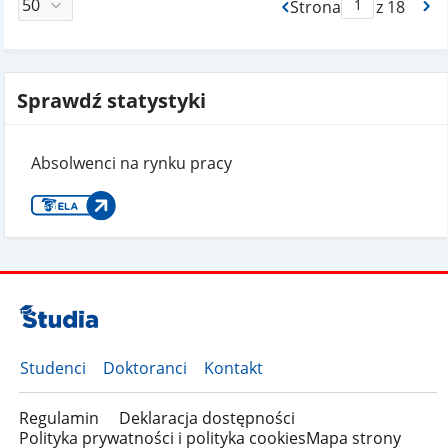
Strona
z 18
Max Strona Paginacj
Sprawdź statystyki
Absolwenci na rynku pracy
Studenci
Doktoranci
Kontakt
Regulamin
Deklaracja dostępności
Polityka prywatności i polityka cookies
Mapa strony