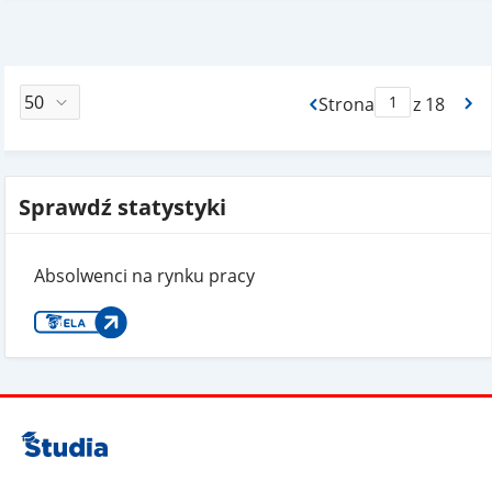
Strona
z 18
Max Strona Paginacj
Sprawdź statystyki
Absolwenci na rynku pracy