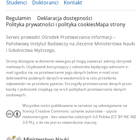
Studenci
Doktoranci
Kontakt
Regulamin
Deklaracja dostępności
Polityka prywatności i polityka cookies
Mapa strony
Serwis prowadzi Ośrodek Przetwarzania Informacji –
Państwowy Instytut Badawczy na zlecenie Ministerstwa Nauki
i Szkolnictwa Wyższego.
Strony dostępne w domenie www.gov.pl mogą zawierać adresy skrzynek
mailowych. Użytkownik korzystający z odnośnika będącego adresem e-
mail zgadza się na przetwarzanie jego danych (adres e-mail oraz
dobrowolnie podanych danych w wiadomości) w celu przesłania
odpowiedzi na przesłane pytania. Szczegóły przetwarzania danych przez
każdą z jednostek znajdują się w ich politykach przetwarzania danych
osobowych.
Wszystkie treści publikowane w serwisie są udostępniane na
licencji Creative Commons: uznanie autorstwa - użycie
niekomercyjne - bez utworów zależnych 3.0 Polska (CC BY-NC-ND
3.0 PL), o ile nie jest to stwierdzone inaczej.