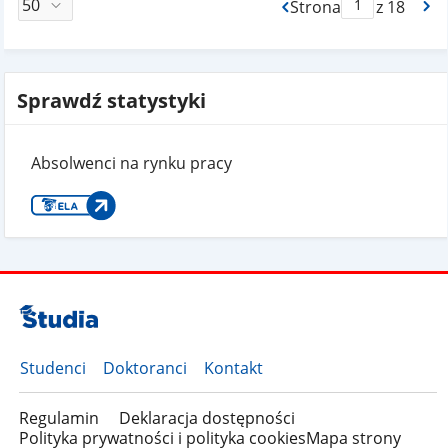
Strona
z 18
Max Strona Paginacj
Sprawdź statystyki
Absolwenci na rynku pracy
Studenci
Doktoranci
Kontakt
Regulamin
Deklaracja dostępności
Polityka prywatności i polityka cookies
Mapa strony