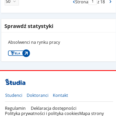
Strona
z 18
Max Strona Paginacj
Sprawdź statystyki
Absolwenci na rynku pracy
Studenci
Doktoranci
Kontakt
Regulamin
Deklaracja dostępności
Polityka prywatności i polityka cookies
Mapa strony