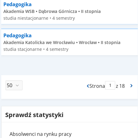
Pedagogika
Akademia WSB • Dąbrowa Górnicza • II stopnia
studia niestacjonarne • 4 semestry
Pedagogika
Akademia Katolicka we Wrocławiu • Wrocław • II stopnia
studia stacjonarne • 4 semestry
Strona
z 18
Max Strona Paginacj
Sprawdź statystyki
Absolwenci na rynku pracy