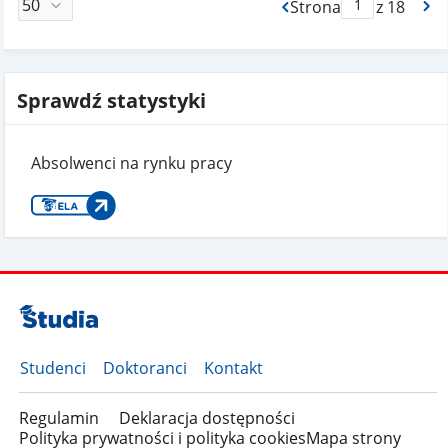
Strona
z 18
Max Strona Paginacj
Sprawdź statystyki
Absolwenci na rynku pracy
Studenci
Doktoranci
Kontakt
Regulamin
Deklaracja dostępności
Polityka prywatności i polityka cookies
Mapa strony