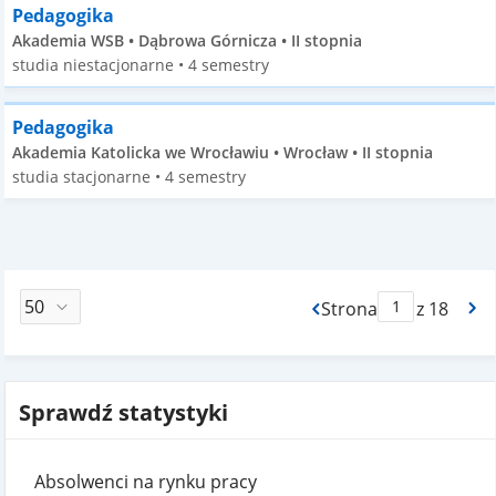
Pedagogika
Akademia WSB • Dąbrowa Górnicza • II stopnia
studia niestacjonarne • 4 semestry
Pedagogika
Akademia Katolicka we Wrocławiu • Wrocław • II stopnia
studia stacjonarne • 4 semestry
Strona
z 18
Max Strona Paginacj
Sprawdź statystyki
Absolwenci na rynku pracy