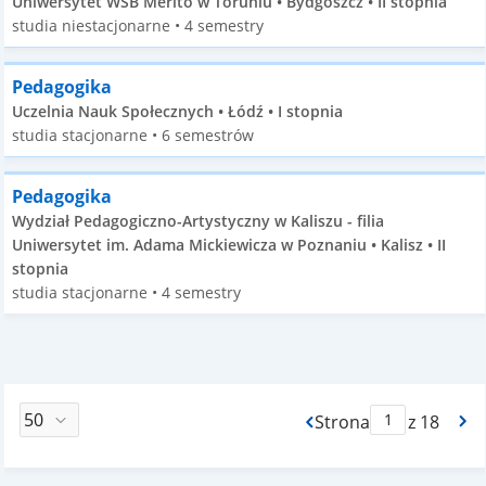
Uniwersytet WSB Merito w Toruniu • Bydgoszcz • II stopnia
studia niestacjonarne • 4 semestry
Pedagogika
Uczelnia Nauk Społecznych • Łódź • I stopnia
studia stacjonarne • 6 semestrów
Pedagogika
Wydział Pedagogiczno-Artystyczny w Kaliszu - filia
Uniwersytet im. Adama Mickiewicza w Poznaniu • Kalisz • II
stopnia
studia stacjonarne • 4 semestry
Strona
z 18
Max Strona Paginacj