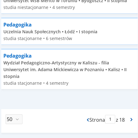
Uniwersytet WSB Merito w Toruniu • Bydgoszcz • II stopnia
studia niestacjonarne • 4 semestry
Pedagogika
Uczelnia Nauk Społecznych • Łódź • I stopnia
studia stacjonarne • 6 semestrów
Pedagogika
Wydział Pedagogiczno-Artystyczny w Kaliszu - filia
Uniwersytet im. Adama Mickiewicza w Poznaniu • Kalisz • II
stopnia
studia stacjonarne • 4 semestry
Strona
z 18
Max Strona Paginacj