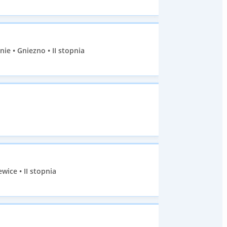
e • Gniezno • II stopnia
ice • II stopnia