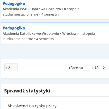
Pedagogika
Akademia WSB • Dąbrowa Górnicza • II stopnia
studia niestacjonarne • 4 semestry
Pedagogika
Akademia Katolicka we Wrocławiu • Wrocław • II stopnia
studia stacjonarne • 4 semestry
Strona
z 18
Max Strona Paginacj
Sprawdź statystyki
Absolwenci na rynku pracy