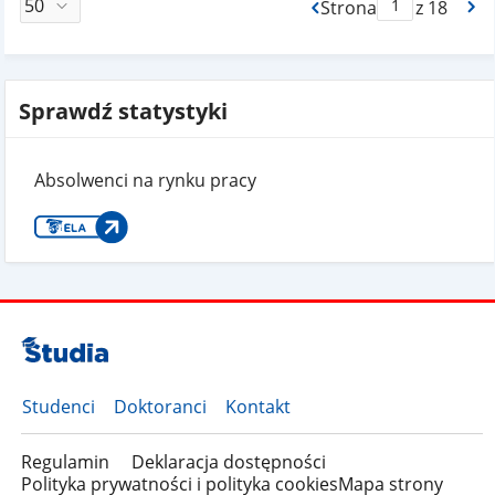
Strona
z 18
Max Strona Paginacj
Sprawdź statystyki
Absolwenci na rynku pracy
Studenci
Doktoranci
Kontakt
Regulamin
Deklaracja dostępności
Polityka prywatności i polityka cookies
Mapa strony