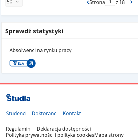
Strona
z 18
Max Strona Paginacj
Sprawdź statystyki
Absolwenci na rynku pracy
Studenci
Doktoranci
Kontakt
Regulamin
Deklaracja dostępności
Polityka prywatności i polityka cookies
Mapa strony