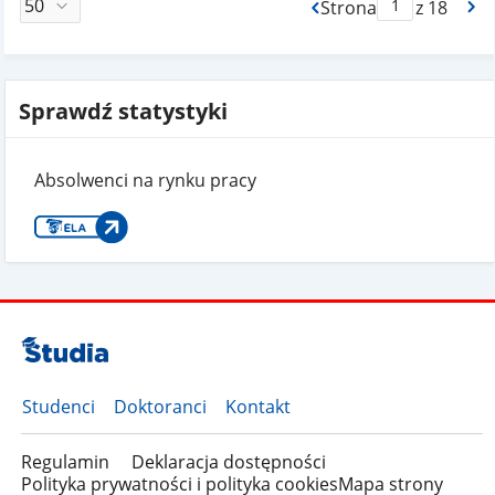
Strona
z 18
Max Strona Paginacj
Sprawdź statystyki
Absolwenci na rynku pracy
Studenci
Doktoranci
Kontakt
Regulamin
Deklaracja dostępności
Polityka prywatności i polityka cookies
Mapa strony