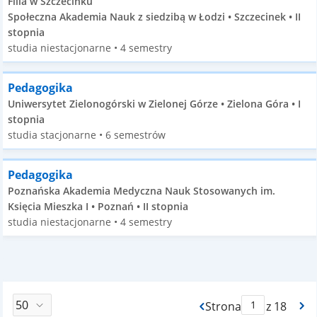
Filia w Szczecinku
Społeczna Akademia Nauk z siedzibą w Łodzi • Szczecinek • II
stopnia
studia niestacjonarne • 4 semestry
Pedagogika
Uniwersytet Zielonogórski w Zielonej Górze • Zielona Góra • I
stopnia
studia stacjonarne • 6 semestrów
Pedagogika
Poznańska Akademia Medyczna Nauk Stosowanych im.
Księcia Mieszka I • Poznań • II stopnia
studia niestacjonarne • 4 semestry
Strona
z 18
Max Strona Paginacj