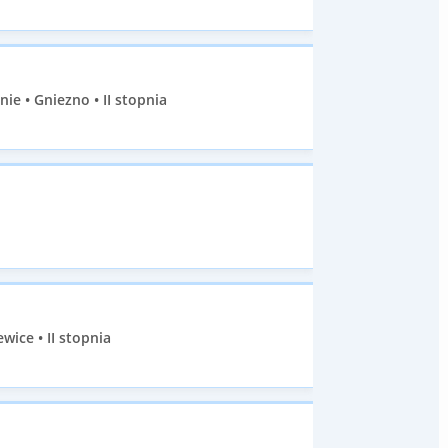
e • Gniezno • II stopnia
ice • II stopnia