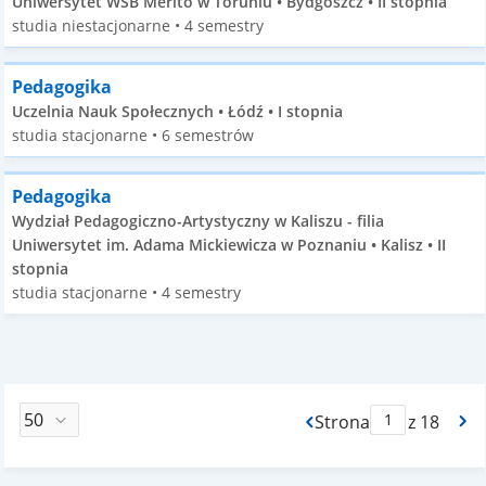
Uniwersytet WSB Merito w Toruniu • Bydgoszcz • II stopnia
studia niestacjonarne • 4 semestry
Pedagogika
Uczelnia Nauk Społecznych • Łódź • I stopnia
studia stacjonarne • 6 semestrów
Pedagogika
Wydział Pedagogiczno-Artystyczny w Kaliszu - filia
Uniwersytet im. Adama Mickiewicza w Poznaniu • Kalisz • II
stopnia
studia stacjonarne • 4 semestry
Strona
z 18
Max Strona Paginacj