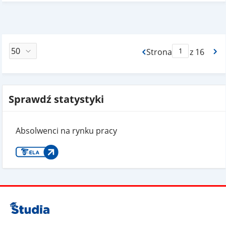
Strona
z 16
Max Strona Paginacj
Sprawdź statystyki
Absolwenci na rynku pracy