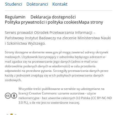
Studenci
Doktoranci
Kontakt
Regulamin
Deklaracja dostępności
Polityka prywatności i polityka cookies
Mapa strony
Serwis prowadzi Ośrodek Przetwarzania Informacji –
Państwowy Instytut Badawczy na zlecenie Ministerstwa Nauki
i Szkolnictwa Wyższego.
Strony dostępne w domenie www.gov.pl mogą zawierać adresy skrzynek
mailowych. Użytkownik korzystający z odnośnika będącego adresem e-
mail zgadza się na przetwarzanie jego danych (adres e-mail oraz
dobrowolnie podanych danych w wiadomości) w celu przesłania
odpowiedzi na przesłane pytania. Szczegóły przetwarzania danych przez
każdą z jednostek znajdują się w ich politykach przetwarzania danych
osobowych.
Wszystkie treści publikowane w serwisie są udostępniane na
licencji Creative Commons: uznanie autorstwa - użycie
niekomercyjne - bez utworów zależnych 3.0 Polska (CC BY-NC-ND
3.0 PL), o ile nie jest to stwierdzone inaczej.