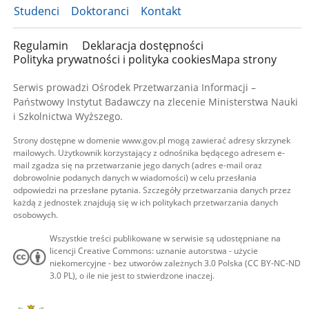
Studenci
Doktoranci
Kontakt
Regulamin
Deklaracja dostępności
Polityka prywatności i polityka cookies
Mapa strony
Serwis prowadzi Ośrodek Przetwarzania Informacji –
Państwowy Instytut Badawczy na zlecenie Ministerstwa Nauki
i Szkolnictwa Wyższego.
Strony dostępne w domenie www.gov.pl mogą zawierać adresy skrzynek
mailowych. Użytkownik korzystający z odnośnika będącego adresem e-
mail zgadza się na przetwarzanie jego danych (adres e-mail oraz
dobrowolnie podanych danych w wiadomości) w celu przesłania
odpowiedzi na przesłane pytania. Szczegóły przetwarzania danych przez
każdą z jednostek znajdują się w ich politykach przetwarzania danych
osobowych.
Wszystkie treści publikowane w serwisie są udostępniane na
licencji Creative Commons: uznanie autorstwa - użycie
niekomercyjne - bez utworów zależnych 3.0 Polska (CC BY-NC-ND
3.0 PL), o ile nie jest to stwierdzone inaczej.