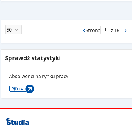
Strona
z 16
Max Strona Paginacj
Sprawdź statystyki
Absolwenci na rynku pracy