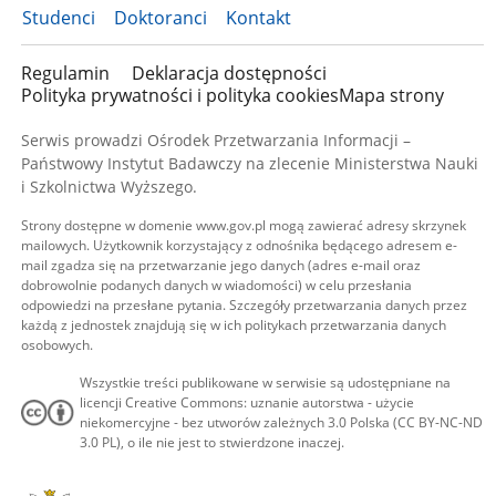
Studenci
Doktoranci
Kontakt
Regulamin
Deklaracja dostępności
Polityka prywatności i polityka cookies
Mapa strony
Serwis prowadzi Ośrodek Przetwarzania Informacji –
Państwowy Instytut Badawczy na zlecenie Ministerstwa Nauki
i Szkolnictwa Wyższego.
Strony dostępne w domenie www.gov.pl mogą zawierać adresy skrzynek
mailowych. Użytkownik korzystający z odnośnika będącego adresem e-
mail zgadza się na przetwarzanie jego danych (adres e-mail oraz
dobrowolnie podanych danych w wiadomości) w celu przesłania
odpowiedzi na przesłane pytania. Szczegóły przetwarzania danych przez
każdą z jednostek znajdują się w ich politykach przetwarzania danych
osobowych.
Wszystkie treści publikowane w serwisie są udostępniane na
licencji Creative Commons: uznanie autorstwa - użycie
niekomercyjne - bez utworów zależnych 3.0 Polska (CC BY-NC-ND
3.0 PL), o ile nie jest to stwierdzone inaczej.