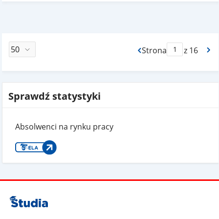
Strona
z 16
Max Strona Paginacj
Sprawdź statystyki
Absolwenci na rynku pracy