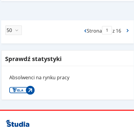
Strona
z 16
Max Strona Paginacj
Sprawdź statystyki
Absolwenci na rynku pracy