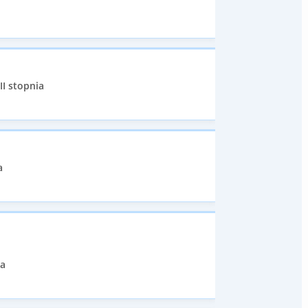
II stopnia
a
ia