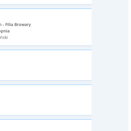
- Filia Browary
opnia
iński