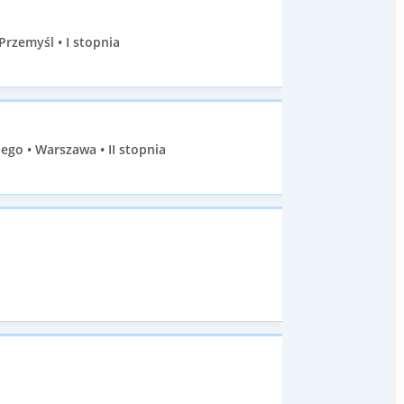
zemyśl • I stopnia
go • Warszawa • II stopnia