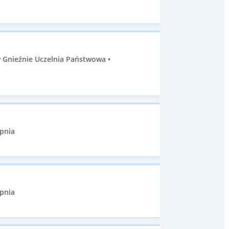
 Gnieźnie Uczelnia Państwowa •
opnia
opnia