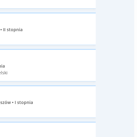
 II stopnia
nia
lski
szów • I stopnia