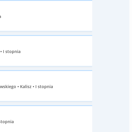
a
• I stopnia
skiego • Kalisz • I stopnia
stopnia