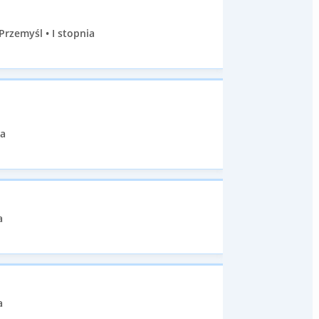
zemyśl • I stopnia
ia
a
a