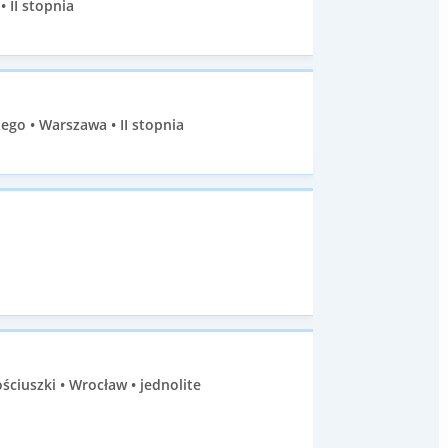
 II stopnia
go • Warszawa • II stopnia
iuszki • Wrocław • jednolite