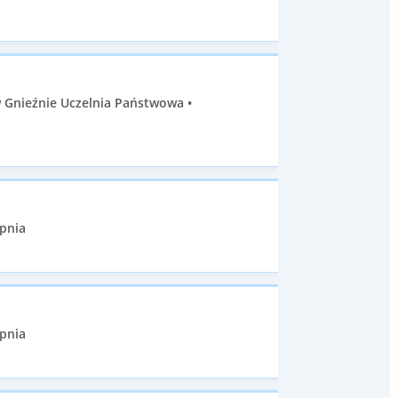
 Gnieźnie Uczelnia Państwowa •
opnia
opnia