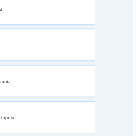
ia
opnia
stopnia