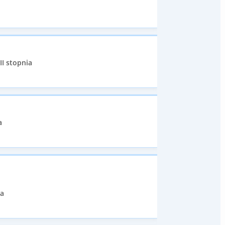
II stopnia
a
ia