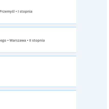
zemyśl • I stopnia
go • Warszawa • II stopnia