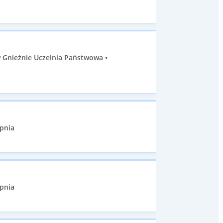
 Gnieźnie Uczelnia Państwowa •
opnia
opnia