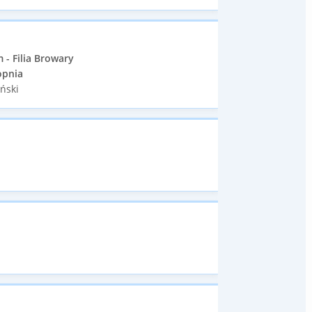
- Filia Browary
opnia
iński