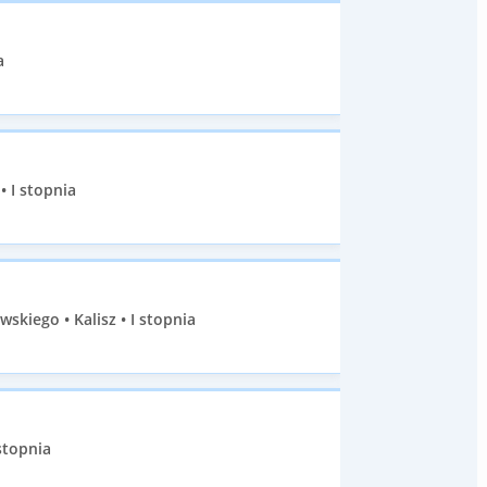
a
• I stopnia
skiego • Kalisz • I stopnia
stopnia