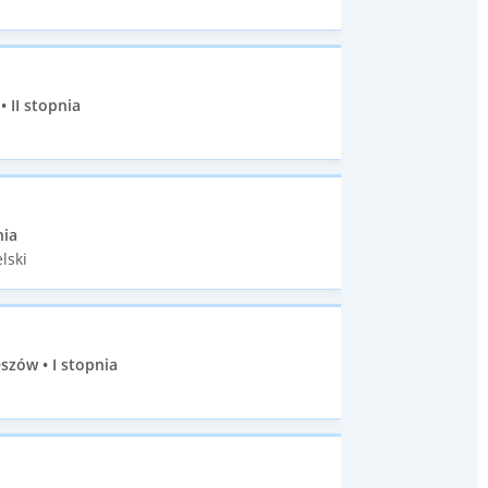
 II stopnia
nia
lski
szów • I stopnia