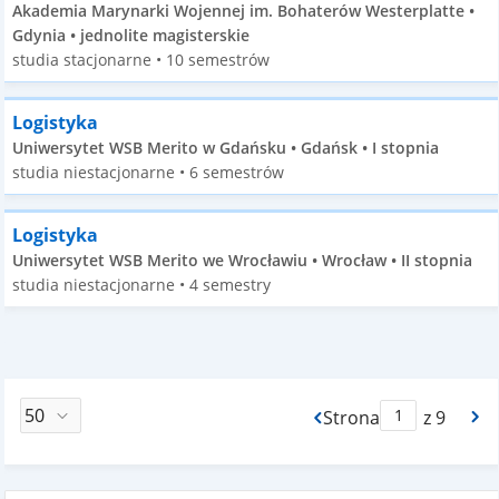
Akademia Marynarki Wojennej im. Bohaterów Westerplatte •
Gdynia • jednolite magisterskie
studia stacjonarne • 10 semestrów
Logistyka
Uniwersytet WSB Merito w Gdańsku • Gdańsk • I stopnia
studia niestacjonarne • 6 semestrów
Logistyka
Uniwersytet WSB Merito we Wrocławiu • Wrocław • II stopnia
studia niestacjonarne • 4 semestry
Strona
z 9
Max Strona Paginacj