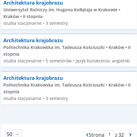
Architektura krajobrazu
Uniwersytet Rolniczy im. Hugona Kołłątaja w Krakowie •
Kraków • II stopnia
studia stacjonarne • 3 semestry
Architektura krajobrazu
Politechnika Krakowska im. Tadeusza Kościuszki • Kraków • II
stopnia
studia stacjonarne • 5 semestrów • język kształcenia: angielski
Architektura krajobrazu
Politechnika Krakowska im. Tadeusza Kościuszki • Kraków • II
stopnia
studia stacjonarne • 3 semestry
Strona
z 32
Max Strona Paginacj