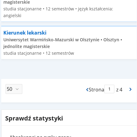
magisterskie
studia stacjonarne • 12 semestrów • język kształcenia:
angielski
Kierunek lekarski
Uniwersytet Warmińsko-Mazurski w Olsztynie • Olsztyn •
jednolite magisterskie
studia stacjonarne • 12 semestrów
Strona
z 4
Max Strona Paginacj
Sprawdź statystyki