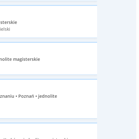
sterskie
elski
nolite magisterskie
naniu • Poznań • jednolite