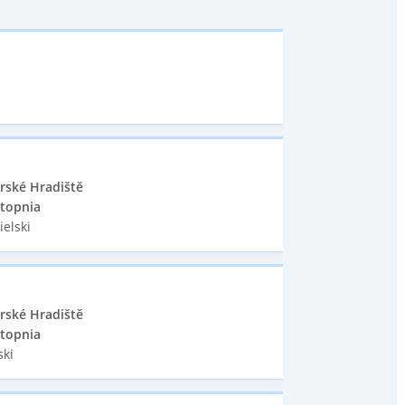
rské Hradiště
stopnia
ielski
rské Hradiště
stopnia
ski