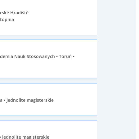
rské Hradiště
stopnia
kademia Nauk Stosowanych • Toruń •
a • jednolite magisterskie
 jednolite magisterskie