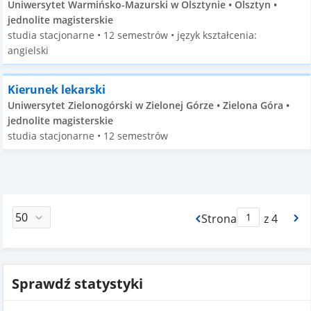
Uniwersytet Warmińsko-Mazurski w Olsztynie • Olsztyn •
jednolite magisterskie
studia stacjonarne • 12 semestrów • język kształcenia:
angielski
Kierunek lekarski
Uniwersytet Zielonogórski w Zielonej Górze • Zielona Góra •
jednolite magisterskie
studia stacjonarne • 12 semestrów
Strona
z 4
Max Strona Paginacj
Sprawdź statystyki