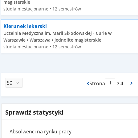
magisterskie
studia niestacjonarne • 12 semestrów
Kierunek lekarski
Uczelnia Medyczna im. Marii Skłodowskiej - Curie w
Warszawie • Warszawa • jednolite magisterskie
studia niestacjonarne • 12 semestrów
Strona
z 4
Max Strona Paginacj
Sprawdź statystyki
Absolwenci na rynku pracy