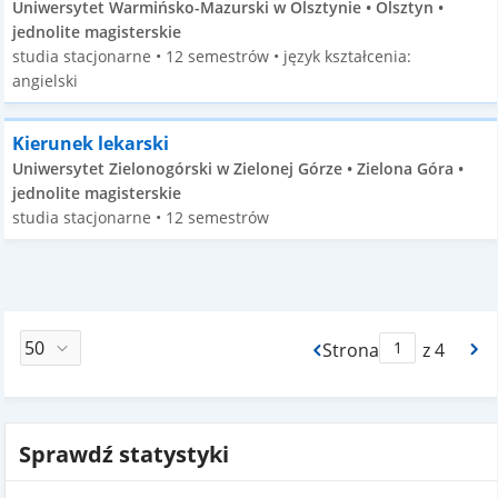
Uniwersytet Warmińsko-Mazurski w Olsztynie • Olsztyn •
jednolite magisterskie
studia stacjonarne • 12 semestrów • język kształcenia:
angielski
Kierunek lekarski
Uniwersytet Zielonogórski w Zielonej Górze • Zielona Góra •
jednolite magisterskie
studia stacjonarne • 12 semestrów
Strona
z 4
Max Strona Paginacj
Sprawdź statystyki