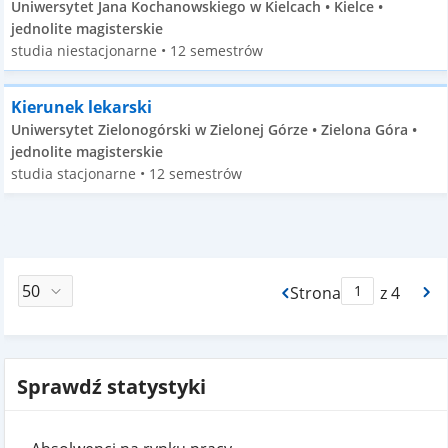
Uniwersytet Jana Kochanowskiego w Kielcach • Kielce •
jednolite magisterskie
studia niestacjonarne • 12 semestrów
Kierunek lekarski
Uniwersytet Zielonogórski w Zielonej Górze • Zielona Góra •
jednolite magisterskie
studia stacjonarne • 12 semestrów
Strona
z 4
Max Strona Paginacj
Sprawdź statystyki