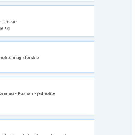
sterskie
elski
nolite magisterskie
naniu • Poznań • jednolite