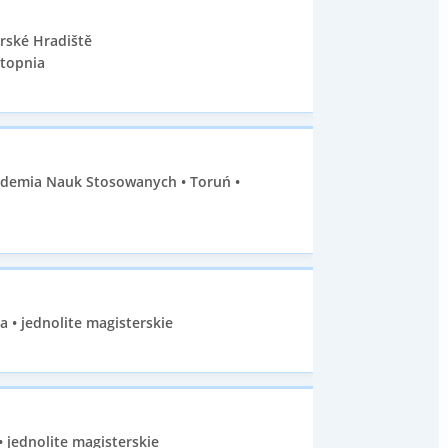
rské Hradiště
stopnia
kademia Nauk Stosowanych • Toruń •
a • jednolite magisterskie
 jednolite magisterskie