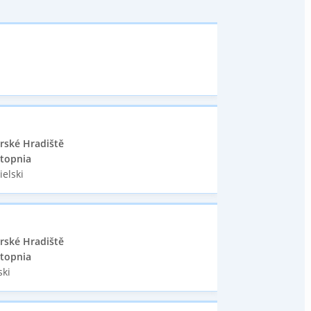
rské Hradiště
stopnia
ielski
rské Hradiště
stopnia
ski