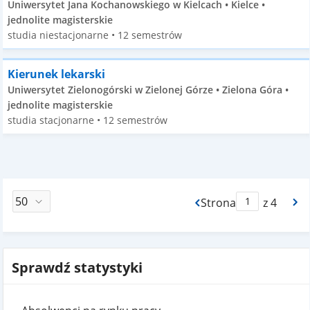
Uniwersytet Jana Kochanowskiego w Kielcach • Kielce •
jednolite magisterskie
studia niestacjonarne • 12 semestrów
Kierunek lekarski
Uniwersytet Zielonogórski w Zielonej Górze • Zielona Góra •
jednolite magisterskie
studia stacjonarne • 12 semestrów
Strona
z 4
Max Strona Paginacj
Sprawdź statystyki